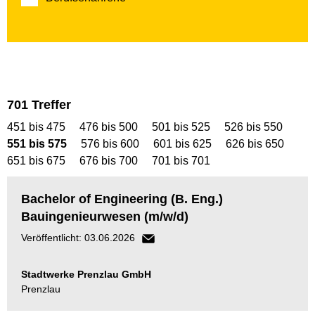
701
Treffer
451 bis 475
476 bis 500
501 bis 525
526 bis 550
551 bis 575
576 bis 600
601 bis 625
626 bis 650
651 bis 675
676 bis 700
701 bis 701
Bachelor of Engineering (B. Eng.)
Bauingenieurwesen (m/w/d)
Veröffentlicht: 03.06.2026
Stadtwerke Prenzlau GmbH
Prenzlau